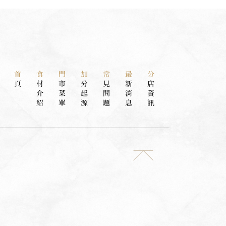
首
食
門
加
常
最
分
頁
材
市
分
見
新
店
介
菜
起
問
消
資
紹
單
源
題
息
訊