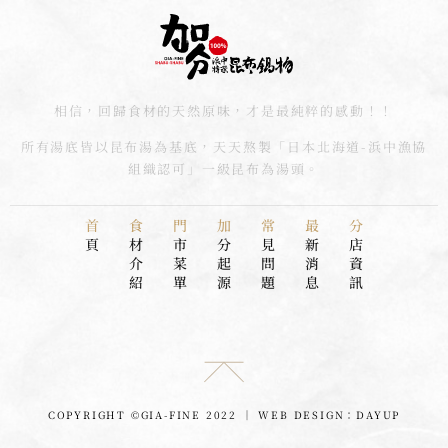
相信，回歸食材的天然原味，才是最純粹的感動！！
所有湯底皆以昆布湯為基底，天天熬製「日本北海道-浜中漁協
組織認可」一級昆布為湯頭。
首
食
門
加
常
最
分
頁
材
市
分
見
新
店
介
菜
起
問
消
資
紹
單
源
題
息
訊
COPYRIGHT ©GIA-FINE 2022 │ WEB DESIGN：DAYUP