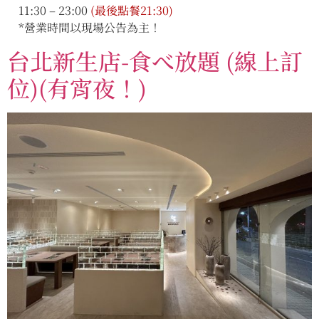
11:30 – 23:00
(最後點餐21:30)
*營業時間以現場公告為主！
台北新生店-食べ放題 (線上訂
位)(有宵夜！)