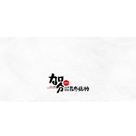
相信，回歸食材的天然原味，才是最純粹的感動！！
所有湯底皆以昆布湯為基底，天天熬製「日本北海道-浜中漁協
組織認可」一級昆布為湯頭。