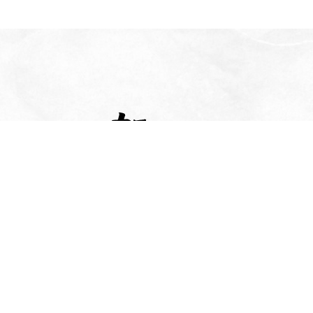
相信，回歸食材的天然原味，才是最純粹的感動！！
所有湯底皆以昆布湯為基底，天天熬製「日本北海道-浜中漁協
組織認可」一級昆布為湯頭。
首
食
門
加
常
最
分
頁
材
市
分
見
新
店
介
菜
起
問
消
資
紹
單
源
題
息
訊