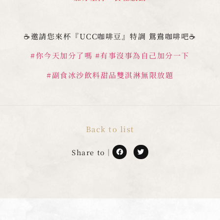
☕️邀請您來杯『UCC咖啡豆』特調 鴛鴦咖啡吧☕️
#你今天加分了嗎
#有事沒事為自己加分一下
#副食冰沙飲料甜品雙淇淋無限放題
Back to list
Share to｜