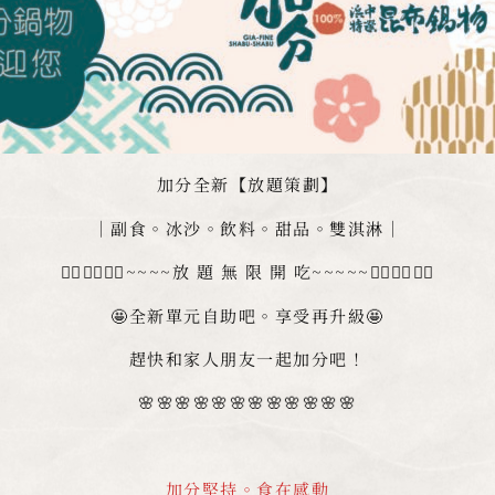
加分全新【放題策劃】
｜副食。冰沙。飲料。甜品。雙淇淋｜
✌🏻✌🏻✌🏻~~~~放 題 無 限 開 吃~~~~~✌🏻✌🏻✌🏻
🤩全新單元自助吧。享受再升級🤩
趕快和家人朋友一起加分吧！
🌸🌸🌸🌸🌸🌸🌸🌸🌸🌸🌸🌸
加分堅持。食在感動